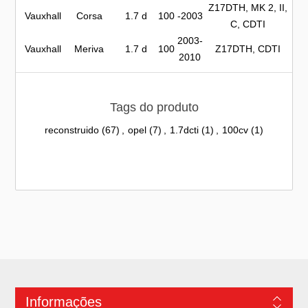
Z17DTH, MK 2, II,
Vauxhall
Corsa
1.7 d
100
-2003
C, CDTI
2003-
Vauxhall
Meriva
1.7 d
100
Z17DTH, CDTI
2010
Tags do produto
reconstruido
(67)
,
opel
(7)
,
1.7dcti
(1)
,
100cv
(1)
Informações