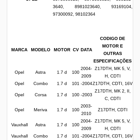
3640, 8981023640, 93169104,
97300092, 98102364
CODIGO DE
MOTOR E
MARCA
MODELO
MOTOR
CV
DATA
OUTRAS
ESPECIFICAÇÕES
2004-
Z17DTH, MK 5, V,
Opel
Astra
1.7 d
100
2009
H, CDTI
Opel
Combo
1.7 d
101
-2004
Z17DTH, CDTI, 16V
Z17DTH, MK 2, II,
Opel
Corsa
1.7 d
100
-2003
C, CDTI
2003-
Opel
Meriva
1.7 d
100
Z17DTH, CDTI
2010
2004-
Z17DTH, MK 5, V,
Vauxhall
Astra
1.7 d
100
2009
H, CDTI
Vauxhall
Combo
1.7 d
101
-2004
Z17DTH, CDTI, 16V