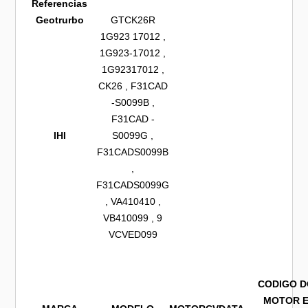
Referencias
Geotrurbo
GTCK26R
1G923 17012 ,
1G923-17012 ,
1G92317012 ,
CK26 , F31CAD
-S0099B ,
F31CAD -
IHI
S0099G ,
F31CADS0099B
,
F31CADS0099G
, VA410410 ,
VB410099 , 9
VCVED099
CODIGO 
MOTOR 