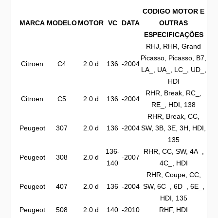
CODIGO MOTOR E
MARCA
MODELO
MOTOR
VC
DATA
OUTRAS
ESPECIFICAÇÕES
RHJ, RHR, Grand
Picasso, Picasso, B7,
Citroen
C4
2.0 d
136
-2004
LA_, UA_, LC_, UD_,
HDI
RHR, Break, RC_,
Citroen
C5
2.0 d
136
-2004
RE_, HDI, 138
RHR, Break, CC,
Peugeot
307
2.0 d
136
-2004
SW, 3B, 3E, 3H, HDI,
135
136-
RHR, CC, SW, 4A_,
Peugeot
308
2.0 d
-2007
140
4C_, HDI
RHR, Coupe, CC,
Peugeot
407
2.0 d
136
-2004
SW, 6C_, 6D_, 6E_,
HDI, 135
Peugeot
508
2.0 d
140
-2010
RHF, HDI