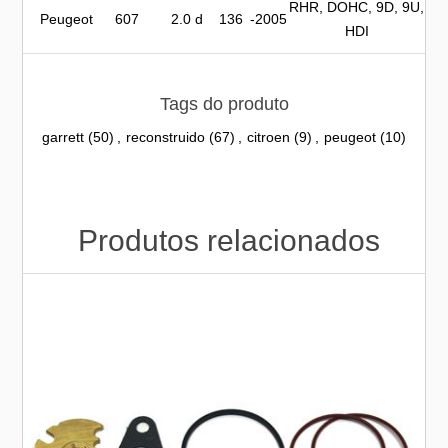
RHR, DOHC, 9D, 9U,
Peugeot
607
2.0 d
136
-2005
HDI
Tags do produto
garrett
(50)
,
reconstruido
(67)
,
citroen
(9)
,
peugeot
(10)
Produtos relacionados