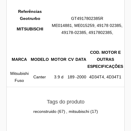
Referências
Geotrurbo
GT4917802385R
ME014881, ME015259, 49178 02385,
MITSUBISCHI
49178-02385, 4917802385,
COD. MOTOR E
MARCA
MODELO
MOTOR
CV
DATA
OUTRAS
ESPECIFICAÇÕES
Mitsubishi
Canter
3.9 d
189
-2000
4D34T4, 4D34T1
Fuso
Tags do produto
reconstruido
(67)
,
mitsubischi
(17)